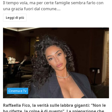
Il tempo vola, ma per certe famiglie sembra farlo con
una grazia fuori dal comune....
Leggi di più
Cinema e Tv
Raffaella Fico, la verità sulle labbra giganti: “Non le
ho rifatte, la colpa è di questo”. La spiegazione che