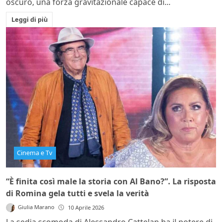
oscuro, una forza gravitazionale capace di...
Leggi di più
Cinema e Tv
“È finita così male la storia con Al Bano?”. La risposta
di Romina gela tutti e svela la verità
Giulia Marano
10 Aprile 2026
La sedia scomoda di Alessandro Cattelan ha il potere di