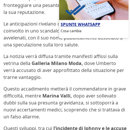
fronteggiare una pesante accusa che metterà a rischio
la sua reputazione.
Le anticipazioni rivelano che il commendatore sarà
SPUNTE WHATSAPP
coinvolto in uno scandalo che riguarderà i bambini
Cosa cambia
avvelenati, con il suo nome pubblicamente associato a
una speculazione sulla loro salute.
La notizia verrà diffusa tramite manifesti affissi sulla
vetrina della
Galleria Milano Moda,
dove Umberto
verrà accusato di aver approfittato della situazione per
trarne vantaggio.
Questo accadimento metterà il commendatore in grave
difficoltà, mentre
Marina Valli,
dopo aver sollevato
dubbi sulla sua presunta gravidanza, si sottoporrà a
nuovi accertamenti medici, scoprendo che si trattava di
un falso allarme.
Questi sviluppi, tra cui
l’incidente di Johnny e le accuse