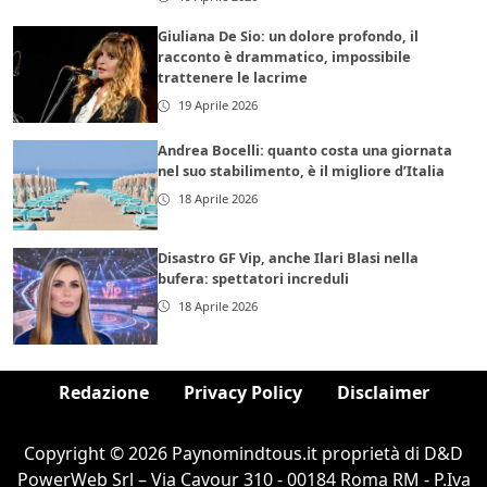
Giuliana De Sio: un dolore profondo, il
racconto è drammatico, impossibile
trattenere le lacrime
19 Aprile 2026
Andrea Bocelli: quanto costa una giornata
nel suo stabilimento, è il migliore d’Italia
18 Aprile 2026
Disastro GF Vip, anche Ilari Blasi nella
bufera: spettatori increduli
18 Aprile 2026
Redazione
Privacy Policy
Disclaimer
Copyright © 2026 Paynomindtous.it proprietà di D&D
PowerWeb Srl – Via Cavour 310 - 00184 Roma RM - P.Iva