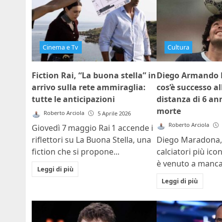
Cinema e Tv
Cultura
Fiction Rai, “La buona stella” in
Diego Armando 
arrivo sulla rete ammiraglia:
cos’è successo al
tutte le anticipazioni
distanza di 6 an
morte
Roberto Arciola
5 Aprile 2026
Roberto Arciola
Giovedì 7 maggio Rai 1 accende i
riflettori su La Buona Stella, una
Diego Maradona,
fiction che si propone...
calciatori più icon
è venuto a mancare
Leggi di più
Leggi di più