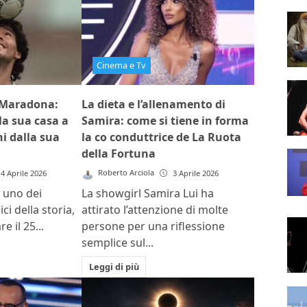
Cinema e Tv
Maradona:
La dieta e l’allenamento di
la sua casa a
Samira: come si tiene in forma
ni dalla sua
la co conduttrice de La Ruota
della Fortuna
Roberto Arciola
4 Aprile 2026
3 Aprile 2026
 uno dei
La showgirl Samira Lui ha
ici della storia,
attirato l’attenzione di molte
 il 25...
persone per una riflessione
semplice sul...
Leggi di più