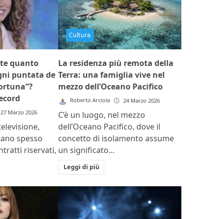
Cultura
ete quanto
La residenza più remota della
ni puntata de
Terra: una famiglia vive nel
fortuna”?
mezzo dell’Oceano Pacifico
record
Roberto Arciola
24 Marzo 2026
27 Marzo 2026
C’è un luogo, nel mezzo
elevisione,
dell’Oceano Pacifico, dove il
stano spesso
concetto di isolamento assume
tratti riservati,
un significato...
Leggi di più