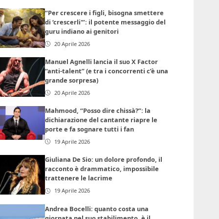
“Per crescere i figli, bisogna smettere
di ‘crescerli'”: il potente messaggio del
guru indiano ai genitori
20 Aprile 2026
Manuel Agnelli lancia il suo X Factor
“anti-talent” (e tra i concorrenti c’è una
grande sorpresa)
20 Aprile 2026
Mahmood, “Posso dire chissà?”: la
dichiarazione del cantante riapre le
porte e fa sognare tutti i fan
19 Aprile 2026
Giuliana De Sio: un dolore profondo, il
racconto è drammatico, impossibile
trattenere le lacrime
19 Aprile 2026
Andrea Bocelli: quanto costa una
giornata nel suo stabilimento, è il