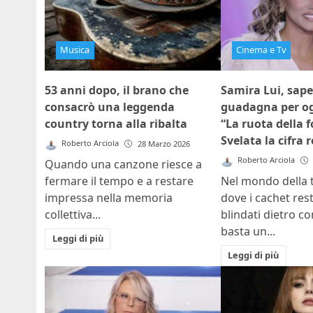
Musica
Cinema e Tv
53 anni dopo, il brano che
Samira Lui, sap
consacrò una leggenda
guadagna per og
country torna alla ribalta
“La ruota della 
Svelata la cifra 
Roberto Arciola
28 Marzo 2026
Roberto Arciola
Quando una canzone riesce a
fermare il tempo e a restare
Nel mondo della t
impressa nella memoria
dove i cachet re
collettiva...
blindati dietro con
basta un...
Leggi di più
Leggi di più