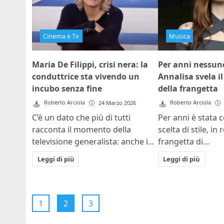
Cinema e Tv
Musica
Maria De Filippi, crisi nera: la
Per anni nessuno
conduttrice sta vivendo un
Annalisa svela i
incubo senza fine
della frangetta
Roberto Arciola
Roberto Arciola
24 Marzo 2026
C’è un dato che più di tutti
Per anni è stata 
racconta il momento della
scelta di stile, in 
televisione generalista: anche i...
frangetta di...
Leggi di più
Leggi di più
1
2
3