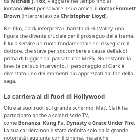
da
Michael J. Fox
) viaggiare nel tempo fino al
lontano
West
per salvare il suo amico, il
dottor Emmett
Brown
(interpretato da
Christopher Lloyd
).
Nel film, Clark interpreta il barista di Hill Valley, una
figura che diventa cruciale per il prosieguo della trama.
È lui a servire un ruolo fondamentale nel risvegliare il
dottore, che stava per soccombere a causa dell’alcol
prima di fuggire dal passato con McFly. Nonostante la
brevità del suo intervento, il personaggio di Clark è
diventato uno dei momenti più apprezzati dai fan della
saga.
La carriera al di fuori di Hollywood
Oltre ai suoi ruoli sul grande schermo, Matt Clark ha
partecipato anche a celebri serie TV,
come
Bonanza
,
Kung Fu
,
Dynasty
e
Grace Under Fire
.
La sua carriera non è stata definita solo dalla grande
notorietà raggiunta con il cinema, ma anche