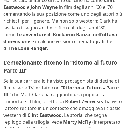
Ha recitato al fianco di icone del cinema come
Clint
Eastwood
e
John Wayne
in film degli anni ’60 e ’70,
cementando la sua posizione come uno degli attori più
richiesti per il genere. Ma non solo western: Clark ha
lasciato il segno anche in film cult degli anni ’80,
come
Le avventure di Buckaroo Banzai nell’ottava
dimensione
e in alcune versioni cinematografiche
di
The Lone Ranger
.
L’emozionante ritorno in “Ritorno al futuro –
Parte III”
Se la sua carriera lo ha visto protagonista di decine di
film e serie TV, è stato con
“Ritorno al futuro – Parte
III”
che Matt Clark ha raggiunto una popolarità
immortale. Il film, diretto da
Robert Zemeckis
, ha visto
l’attore recitare in un contesto che omaggiava i classici
western di
Clint Eastwood
. La storia, che segna
l’epilogo della trilogia, vede
Marty McFly
(interpretato