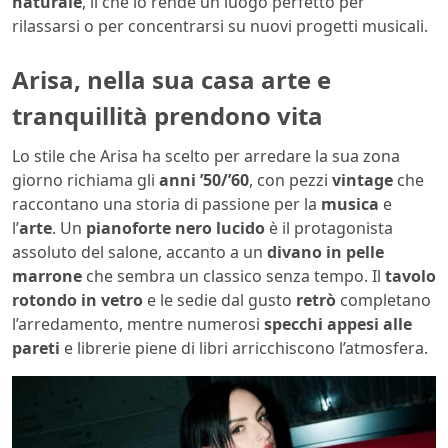
naturale
, il che lo rende un luogo perfetto per
rilassarsi o per concentrarsi su nuovi progetti musicali.
Arisa, nella sua casa arte e
tranquillità prendono vita
Lo stile che Arisa ha scelto per arredare la sua zona
giorno richiama gli
anni ’50/’60
, con pezzi
vintage
che
raccontano una storia di passione per la
musica
e
l’
arte
. Un
pianoforte nero lucido
è il protagonista
assoluto del salone, accanto a un
divano in pelle
marrone
che sembra un classico senza tempo. Il
tavolo
rotondo in vetro
e le sedie dal gusto
retrò
completano
l’arredamento, mentre numerosi
specchi appesi alle
pareti
e librerie piene di libri arricchiscono l’atmosfera.